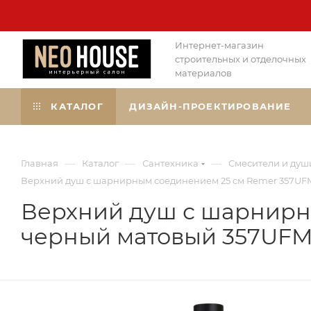
Интернет-магазин
строительных и отделочных
материалов
КАТАЛОГ
ДИЗАЙН-ПРОЕКТИРОВАНИЕ
—
—
—
Главная
Каталог
Сантехника
Смесители и душ
Верхний душ с шарнирным соединением 25 см Remer 357U
Верхний душ с шарнирн
черный матовый 357UF