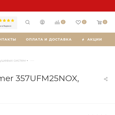
0
0
0
НТАКТЫ
ОПЛАТА И ДОСТАВКА
АКЦИИ
—
душевых систем
mer 357UFM25NOX,