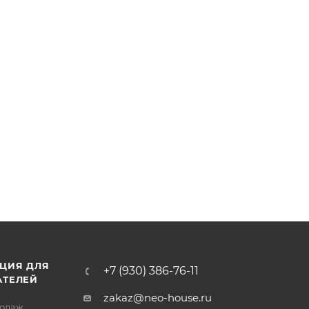
ЦИЯ ДЛЯ
+7 (930) 386-76-11
АТЕЛЕЙ
zakaz@neo-house.ru
родаж