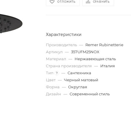
ОТЛОЖИТЬ
СРАВНИТЬ
Характеристики
Производитель
—
Remer Rubinetterie
Артикул
—
357UFM25NOX
Материал
—
Нержавеющая сталь
Страна производителя
—
Италия
Тип
—
Сантехника
?
Цвет
—
Черный матовый
Форма
—
Округлая
Дизайн
—
Современный стиль