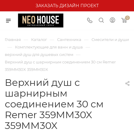
ЗАКАЗАТЬ ДИЗАЙН ПРОЕКТ
0
—
—
—
Главная
Каталог
Сантехника
Смесители и души
—
—
Комплектующие для ванн и душа
—
верхний душ для душевых систем
Верхний душ с шарнирным соединением 30 см Remer
359MM30X 359MM30X
Верхний душ с
шарнирным
соединением 30 см
Remer 359MM30X
359MM30X