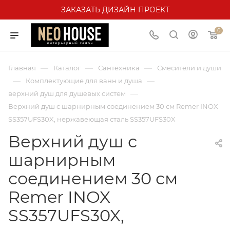
ЗАКАЗАТЬ ДИЗАЙН ПРОЕКТ
0
—
—
—
Главная
Каталог
Сантехника
Смесители и души
—
—
Комплектующие для ванн и душа
—
верхний душ для душевых систем
Верхний душ с шарнирным соединением 30 см Remer INOX
SS357UFS30X, нержавеющая сталь SS357UFS30X
Верхний душ с
шарнирным
соединением 30 см
Remer INOX
SS357UFS30X,