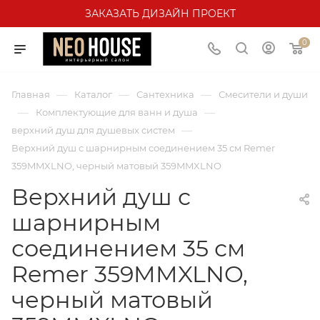
ЗАКАЗАТЬ ДИЗАЙН ПРОЕКТ
0
—
—
—
Главная
Каталог
Сантехника
Смесители и души
—
—
Комплектующие для ванн и душа
—
верхний душ для душевых систем
Верхний душ с шарнирным соединением 35 см Remer
359MMXLNO, черный матовый 359MMXLNO
Верхний душ с
шарнирным
соединением 35 см
Remer 359MMXLNO,
черный матовый