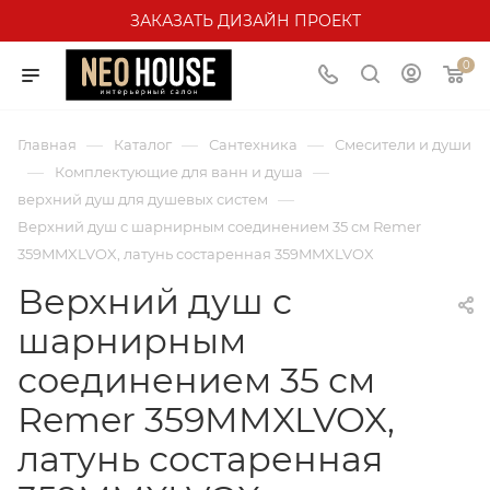
ЗАКАЗАТЬ ДИЗАЙН ПРОЕКТ
0
—
—
—
Главная
Каталог
Сантехника
Смесители и души
—
—
Комплектующие для ванн и душа
—
верхний душ для душевых систем
Верхний душ с шарнирным соединением 35 см Remer
359MMXLVOX, латунь состаренная 359MMXLVOX
Верхний душ с
шарнирным
соединением 35 см
Remer 359MMXLVOX,
латунь состаренная