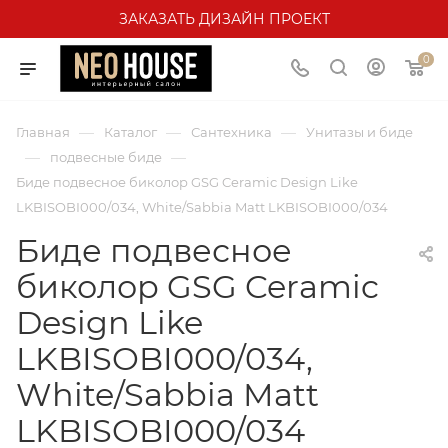
ЗАКАЗАТЬ ДИЗАЙН ПРОЕКТ
0
—
—
—
Главная
Каталог
Сантехника
Унитазы и биде
—
—
подвесные биде
Биде подвесное биколор GSG Ceramic Design Like
LKBISOBI000/034, White/Sabbia Matt LKBISOBI000/034
Биде подвесное
биколор GSG Ceramic
Design Like
LKBISOBI000/034,
White/Sabbia Matt
LKBISOBI000/034