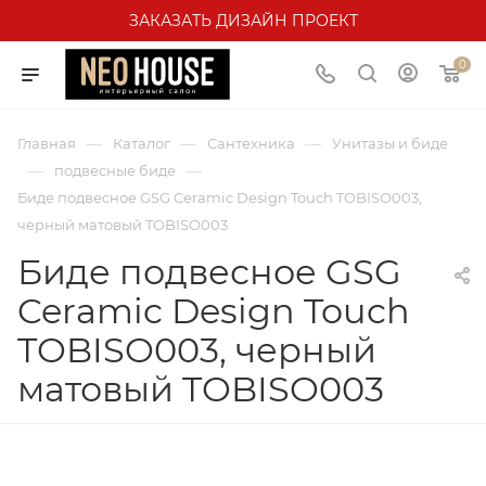
ЗАКАЗАТЬ ДИЗАЙН ПРОЕКТ
0
—
—
—
Главная
Каталог
Сантехника
Унитазы и биде
—
—
подвесные биде
Биде подвесное GSG Ceramic Design Touch TOBISO003,
черный матовый TOBISO003
Биде подвесное GSG
Ceramic Design Touch
TOBISO003, черный
матовый TOBISO003