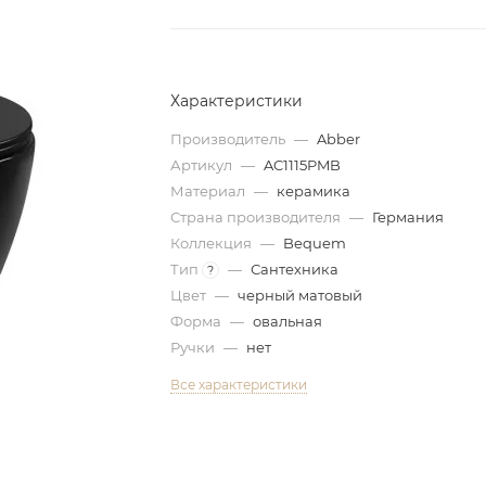
Характеристики
Производитель
—
Abber
Артикул
—
AC1115PMB
Материал
—
керамика
Страна производителя
—
Германия
Коллекция
—
Bequem
Тип
—
Сантехника
?
Цвет
—
черный матовый
Форма
—
овальная
Ручки
—
нет
Все характеристики