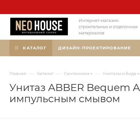
Интернет-магазин
строительных и отделочных
материалов
КАТАЛОГ
ДИЗАЙН-ПРОЕКТИРОВАНИЕ
—
—
—
Главная
Каталог
Сантехника
Унитазы и биде
Унитаз ABBER Bequem A
импульсным смывом