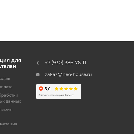
ЦИЯ ДЛЯ
+7 (930) 386-76-11
АТЕЛЕЙ
zakaz@neo-house.ru
родаж
оплата
бработки
ых данных
ваемые
луатация