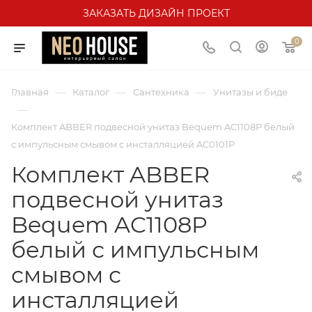
ЗАКАЗАТЬ ДИЗАЙН ПРОЕКТ
0
—
—
—
Главная
Каталог
Сантехника
Унитазы и биде
—
Комплект ABBER подвесной унитаз Bequem AC1108P белый
с импульсным смывом с инсталляцией AC0101P
Комплект ABBER
подвесной унитаз
Bequem AC1108P
белый с импульсным
смывом с
инсталляцией