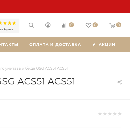
0
0
0
НТАКТЫ
ОПЛАТА И ДОСТАВКА
АКЦИИ
о унитаза и биде GSG ACS51 ACS51
GSG ACS51 ACS51