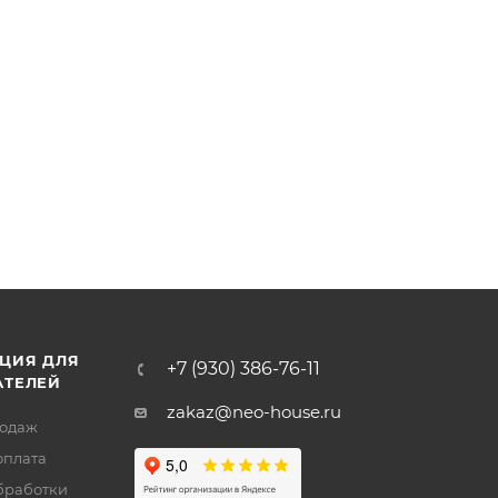
ЦИЯ ДЛЯ
+7 (930) 386-76-11
АТЕЛЕЙ
zakaz@neo-house.ru
родаж
оплата
бработки