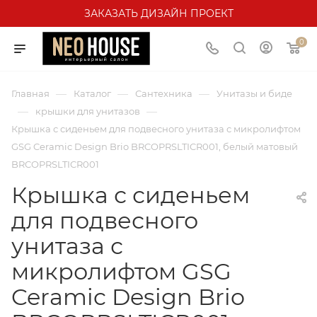
ЗАКАЗАТЬ ДИЗАЙН ПРОЕКТ
0
—
—
—
Главная
Каталог
Сантехника
Унитазы и биде
—
—
крышки для унитазов
Крышка с сиденьем для подвесного унитаза с микролифтом
GSG Ceramic Design Brio BRCOPRSLTICR001, белый матовый
BRCOPRSLTICR001
Крышка с сиденьем
для подвесного
унитаза с
микролифтом GSG
Ceramic Design Brio