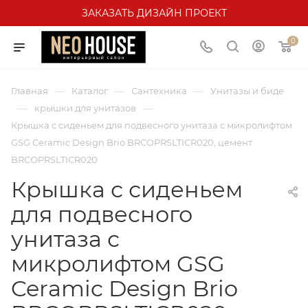
ЗАКАЗАТЬ ДИЗАЙН ПРОЕКТ
0
—
—
—
Главная
Каталог
Сантехника
Унитазы и биде
—
—
крышки для унитазов
Крышка с сиденьем для подвесного унитаза с микролифтом
GSG Ceramic Design Brio BRCOPRSLTICR020, цемент
BRCOPRSLTICR020
Крышка с сиденьем
для подвесного
унитаза с
микролифтом GSG
Ceramic Design Brio