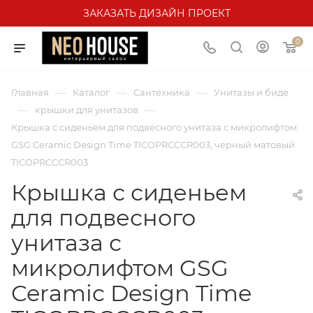
ЗАКАЗАТЬ ДИЗАЙН ПРОЕКТ
0
—
—
—
Главная
Каталог
Сантехника
Унитазы и биде
—
—
крышки для унитазов
Крышка с сиденьем для подвесного унитаза с микролифтом
GSG Ceramic Design Time TICOPRCCCR003, черный матовый
TICOPRCCCR003
Крышка с сиденьем
для подвесного
унитаза с
микролифтом GSG
Ceramic Design Time