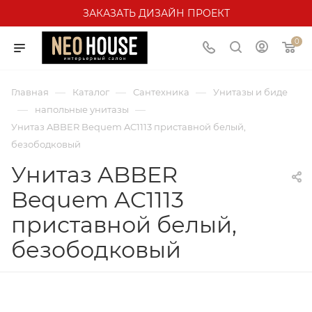
ЗАКАЗАТЬ ДИЗАЙН ПРОЕКТ
0
—
—
—
Главная
Каталог
Сантехника
Унитазы и биде
—
—
напольные унитазы
Унитаз ABBER Bequem AC1113 приставной белый,
безободковый
Унитаз ABBER
Bequem AC1113
приставной белый,
безободковый