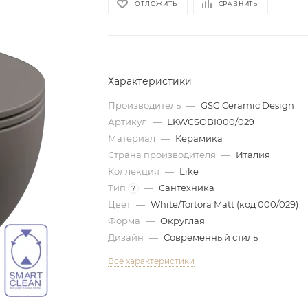
ОТЛОЖИТЬ
СРАВНИТЬ
Характеристики
Производитель
—
GSG Ceramic Design
Артикул
—
LKWCSOBI000/029
Материал
—
Керамика
Страна производителя
—
Италия
Коллекция
—
Like
Тип
—
Сантехника
?
Цвет
—
White/Tortora Matt (код 000/029)
Форма
—
Округлая
Дизайн
—
Современный стиль
Все характеристики