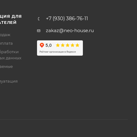
ЦИЯ ДЛЯ
+7 (930) 386-76-11
АТЕЛЕЙ
zakaz@neo-house.ru
родаж
оплата
бработки
ых данных
ваемые
луатация