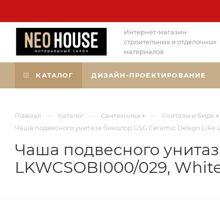
Интернет-магазин
строительных и отделочных
материалов
КАТАЛОГ
ДИЗАЙН-ПРОЕКТИРОВАНИЕ
—
—
—
Главная
Каталог
Сантехника
Унитазы и биде
Чаша подвесного унитаза биколор GSG Ceramic Design Like 
Чаша подвесного унитаз
LKWCSOBI000/029, White