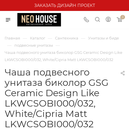
ЗАКАЗАТЬ ДИЗАЙН ПРОЕКТ
0
—
—
—
Главная
Каталог
Сантехника
Унитазы и биде
—
—
подвесные унитазы
Чаша подвесного унитаза биколор GSG Ceramic Design Like
LKWCSOBI000/032, White/Cipria Matt LKWCSOBI000/032
Чаша подвесного
унитаза биколор GSG
Ceramic Design Like
LKWCSOBI000/032,
White/Cipria Matt
LKWCSOBI000/032