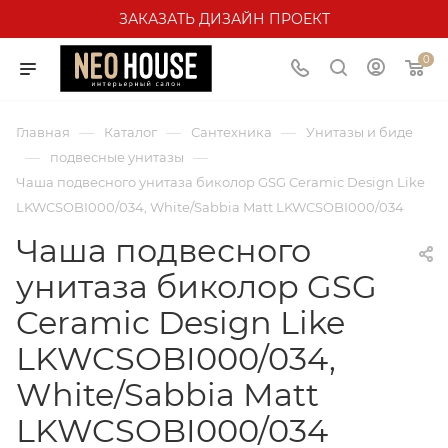
ЗАКАЗАТЬ ДИЗАЙН ПРОЕКТ
0
—
—
—
Главная
Каталог
Сантехника
Унитазы и биде
—
—
подвесные унитазы
Чаша подвесного унитаза биколор GSG Ceramic Design Like
LKWCSOBI000/034, White/Sabbia Matt LKWCSOBI000/034
Чаша подвесного
унитаза биколор GSG
Ceramic Design Like
LKWCSOBI000/034,
White/Sabbia Matt
LKWCSOBI000/034