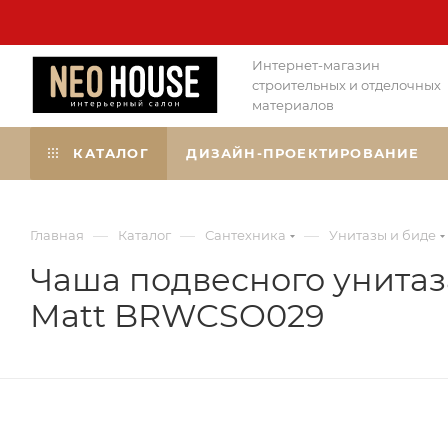
Интернет-магазин
строительных и отделочных
материалов
КАТАЛОГ
ДИЗАЙН-ПРОЕКТИРОВАНИЕ
—
—
—
Главная
Каталог
Сантехника
Унитазы и биде
Чаша подвесного унитаза
Matt BRWCSO029