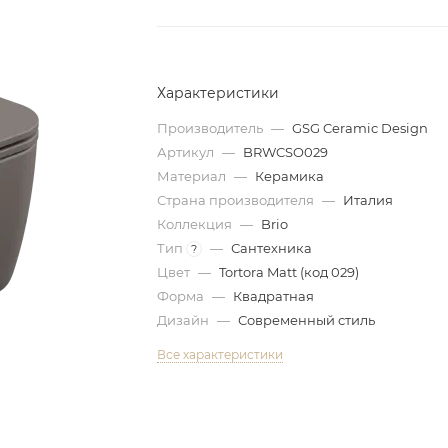
Характеристики
Производитель
—
GSG Ceramic Design
Артикул
—
BRWCSO029
Материал
—
Керамика
Страна производителя
—
Италия
Коллекция
—
Brio
Тип
—
Сантехника
?
Цвет
—
Tortora Matt (код 029)
Форма
—
Квадратная
Дизайн
—
Современный стиль
Все характеристики