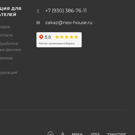
ЦИЯ ДЛЯ
+7 (930) 386-76-11
АТЕЛЕЙ
zakaz@neo-house.ru
родаж
оплата
бработки
ых данных
ваемые
луатация