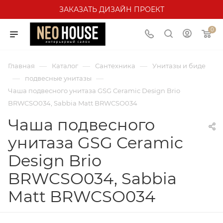
ЗАКАЗАТЬ ДИЗАЙН ПРОЕКТ
0
—
—
—
Главная
Каталог
Сантехника
Унитазы и биде
—
—
подвесные унитазы
Чаша подвесного унитаза GSG Ceramic Design Brio
BRWCSO034, Sabbia Matt BRWCSO034
Чаша подвесного
унитаза GSG Ceramic
Design Brio
BRWCSO034, Sabbia
Matt BRWCSO034