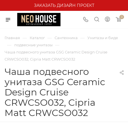
ЗАКАЗАТЬ ДИЗАЙН ПРОЕКТ
0
—
—
—
Главная
Каталог
Сантехника
Унитазы и биде
—
—
подвесные унитазы
Чаша подвесного унитаза GSG Ceramic Design Cruise
CRWCSO032, Cipria Matt CRWCSO032
Чаша подвесного
унитаза GSG Ceramic
Design Cruise
CRWCSO032, Cipria
Matt CRWCSO032