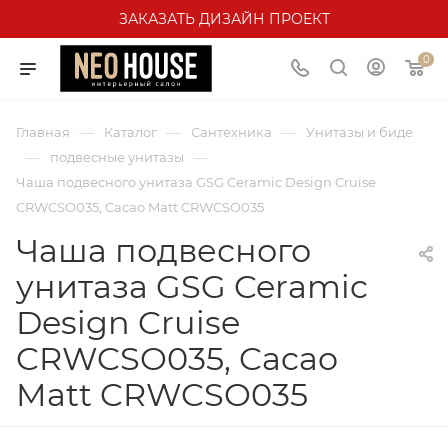
ЗАКАЗАТЬ ДИЗАЙН ПРОЕКТ
0
—
—
—
Главная
Каталог
Сантехника
Унитазы и биде
—
—
подвесные унитазы
Чаша подвесного унитаза GSG Ceramic Design Cruise
CRWCSO035, Cacao Matt CRWCSO035
Чаша подвесного
унитаза GSG Ceramic
Design Cruise
CRWCSO035, Cacao
Matt CRWCSO035