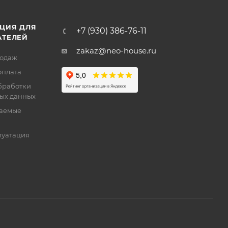
ЦИЯ ДЛЯ
+7 (930) 386-76-11
АТЕЛЕЙ
zakaz@neo-house.ru
родаж
оплата
бработки
ых данных
ваемые
луатация