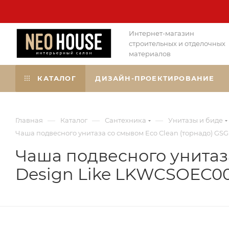
Интернет-магазин
строительных и отделочных
материалов
КАТАЛОГ
ДИЗАЙН-ПРОЕКТИРОВАНИЕ
—
—
—
Главная
Каталог
Сантехника
Унитазы и биде
Чаша подвесного унитаза со смывом Eco Clean (торнадо) G
Чаша подвесного унитаза
Design Like LKWCSOEC0