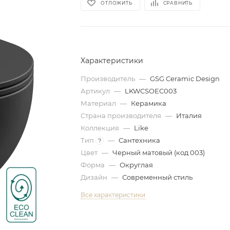
ОТЛОЖИТЬ
СРАВНИТЬ
Характеристики
Производитель
—
GSG Ceramic Design
Артикул
—
LKWCSOEC003
Материал
—
Керамика
Страна производителя
—
Италия
Коллекция
—
Like
Тип
—
Сантехника
?
Цвет
—
Черный матовый (код 003)
Форма
—
Округлая
Дизайн
—
Современный стиль
Все характеристики