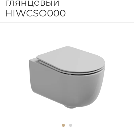
глянцевый
HIWCSO000