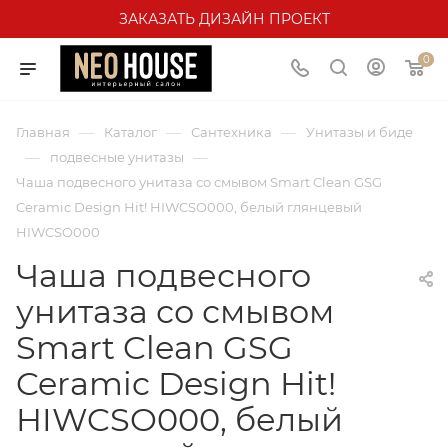
ЗАКАЗАТЬ ДИЗАЙН ПРОЕКТ
0
—
—
—
Главная
Каталог
Сантехника
Унитазы и биде
—
—
подвесные унитазы
Чаша подвесного унитаза со смывом Smart Clean GSG
Ceramic Design Hit! HIWCSO000, белый глянцевый
HIWCSO000
Чаша подвесного
унитаза со смывом
Smart Clean GSG
Ceramic Design Hit!
HIWCSO000, белый