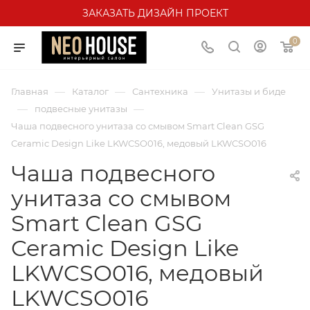
ЗАКАЗАТЬ ДИЗАЙН ПРОЕКТ
0
—
—
—
Главная
Каталог
Сантехника
Унитазы и биде
—
—
подвесные унитазы
Чаша подвесного унитаза со смывом Smart Clean GSG
Ceramic Design Like LKWCSO016, медовый LKWCSO016
Чаша подвесного
унитаза со смывом
Smart Clean GSG
Ceramic Design Like
LKWCSO016, медовый
LKWCSO016