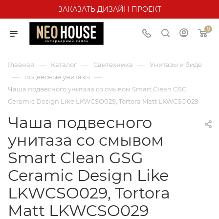
ЗАКАЗАТЬ ДИЗАЙН ПРОЕКТ
0
—
—
—
Главная
Каталог
Сантехника
Унитазы и биде
—
—
подвесные унитазы
Чаша подвесного унитаза со смывом Smart Clean GSG
Ceramic Design Like LKWCSO029, Tortora Matt LKWCSO029
Чаша подвесного
унитаза со смывом
Smart Clean GSG
Ceramic Design Like
LKWCSO029, Tortora
Matt LKWCSO029