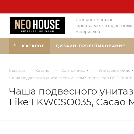
Интернет-магазин
строительных и отделочных
материалов
КАТАЛОГ
ДИЗАЙН-ПРОЕКТИРОВАНИЕ
—
—
—
Главная
Каталог
Сантехника
Унитазы и биде
Чаша подвесного унитаза со смывом Smart Clean GSG Cerami
Чаша подвесного унитаз
Like LKWCSO035, Cacao