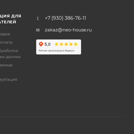
ЦИЯ ДЛЯ
+7 (930) 386-76-11
АТЕЛЕЙ
zakaz@neo-house.ru
родаж
оплата
бработки
ых данных
ваемые
луатация