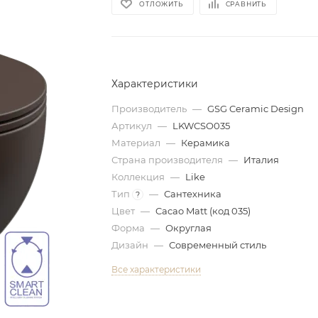
ОТЛОЖИТЬ
СРАВНИТЬ
Характеристики
Производитель
—
GSG Ceramic Design
Артикул
—
LKWCSO035
Материал
—
Керамика
Страна производителя
—
Италия
Коллекция
—
Like
Тип
—
Сантехника
?
Цвет
—
Cacao Matt (код 035)
Форма
—
Округлая
Дизайн
—
Современный стиль
Все характеристики