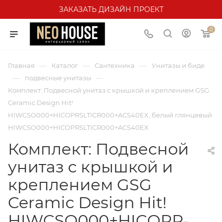
ЗАКАЗАТЬ ДИЗАЙН ПРОЕКТ
0
—
—
—
Главная
Каталог
Сантехника
Унитазы и биде
—
—
подвесные унитазы
Комплект: Подвесной унитаз с крышкой и креплением GSG
Ceramic Design Hit!
HIWCSO000+HICOPRSLTICR000+ACS40EX, белый глянцевый
HIWCSO000+HICOPRSLTICR000+ACS40EX
Комплект: Подвесной
унитаз с крышкой и
креплением GSG
Ceramic Design Hit!
HIWCSO000+HICOPRSLTI