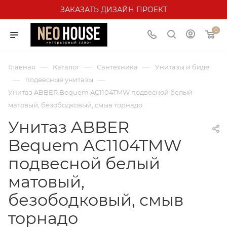
ЗАКАЗАТЬ ДИЗАЙН ПРОЕКТ
0
—
—
—
Главная
Каталог
Сантехника
Унитазы и биде
—
—
подвесные унитазы
Унитаз ABBER Bequem AC1104TMW подвесной белый
матовый, безободковый, смыв торнадо
Унитаз ABBER
Bequem AC1104TMW
подвесной белый
матовый,
безободковый, смыв
торнадо