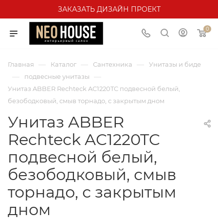
ЗАКАЗАТЬ ДИЗАЙН ПРОЕКТ
0
—
—
—
Главная
Каталог
Сантехника
Унитазы и биде
—
—
подвесные унитазы
Унитаз ABBER Rechteck AC1220TC подвесной белый,
безободковый, смыв торнадо, с закрытым дном
Унитаз ABBER
Rechteck AC1220TC
подвесной белый,
безободковый, смыв
торнадо, с закрытым
дном