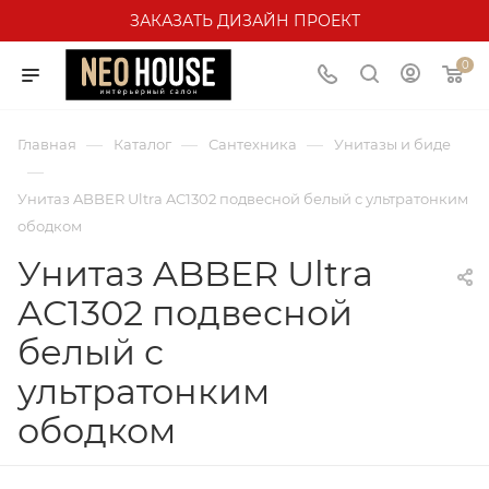
ЗАКАЗАТЬ ДИЗАЙН ПРОЕКТ
0
—
—
—
Главная
Каталог
Сантехника
Унитазы и биде
—
Унитаз ABBER Ultra AC1302 подвесной белый с ультратонким
ободком
Унитаз ABBER Ultra
AC1302 подвесной
белый с
ультратонким
ободком