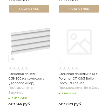
ПОДРОБНЕЕ
ПОДРОБНЕЕ
Стеновая панель
Стеновая панель из XPS
6.59.806 из композита
Polymer СП 09/3 Bello
(Дюрополимер)
Deco - 3D панель
Европласт - 3D панель
Производитель:
Производитель: Bello Deco
Европласт
в наличии
в наличии
от
3 146 руб.
от
3 079 руб.