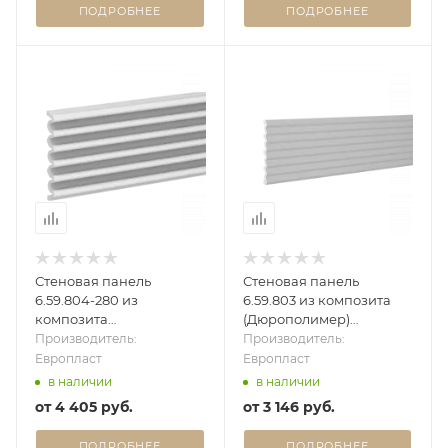
ПОДРОБНЕЕ
ПОДРОБНЕЕ
Стеновая панель
Стеновая панель
6.59.804-280 из
6.59.803 из композита
композита
(Дюрополимер)
(Дюрополимер)
Европласт - 3D панель
Производитель:
Производитель:
Европласт - 3D панель
Европласт
Европласт
в наличии
в наличии
от
4 405 руб.
от
3 146 руб.
ПОДРОБНЕЕ
ПОДРОБНЕЕ