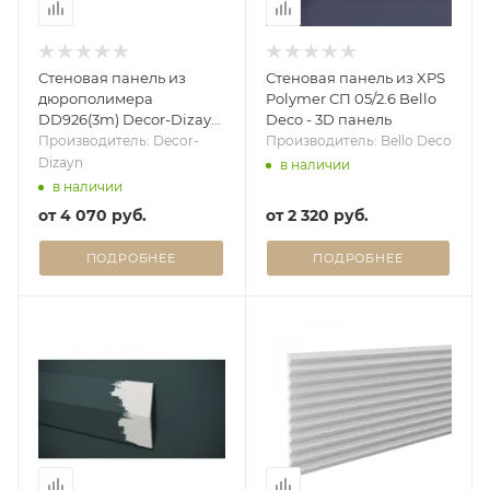
Стеновая панель из
Стеновая панель из XPS
дюрополимера
Polymer СП 05/2.6 Bello
DD926(3m) Decor-Dizayn
Deco - 3D панель
- 3D панель
Производитель: Decor-
Производитель: Bello Deco
Dizayn
в наличии
в наличии
от
4 070 руб.
от
2 320 руб.
ПОДРОБНЕЕ
ПОДРОБНЕЕ