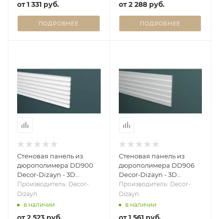
от
1 331 руб.
от
2 288 руб.
ПОДРОБНЕЕ
ПОДРОБНЕЕ
Стеновая панель из
Стеновая панель из
дюрополимера DD900
дюрополимера DD906
Decor-Dizayn - 3D
Decor-Dizayn - 3D
панель
панель
Производитель: Decor-
Производитель: Decor-
Dizayn
Dizayn
в наличии
в наличии
от
2 523 руб.
от
1 561 руб.