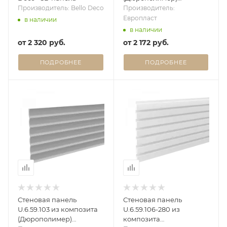
Европласт - 3D панель
Производитель: Bello Deco
Производитель:
Европласт
в наличии
в наличии
от
2 320 руб.
от
2 172 руб.
ПОДРОБНЕЕ
ПОДРОБНЕЕ
Стеновая панель
Стеновая панель
U.6.59.103 из композита
U.6.59.106-280 из
(Дюрополимер)
композита