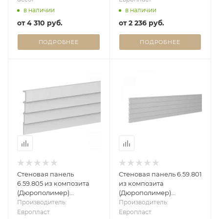
в наличии
в наличии
от
4 310 руб.
от
2 236 руб.
ПОДРОБНЕЕ
ПОДРОБНЕЕ
Стеновая панель
Стеновая панель 6.59.801
6.59.805 из композита
из композита
(Дюрополимер)
(Дюрополимер)
Европласт - 3D панель
Европласт - 3D панель
Производитель:
Производитель:
Европласт
Европласт