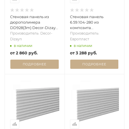
Стеновая панель из
Стеновая панель
дюрополимера
6.59.104-280 из
DD928(3m) Decor-Dizayn
композита
- 3D панель
(Дюрополимер)
Производитель: Decor-
Производитель:
Европласт - 3D панель
Dizayn
Европласт
в наличии
в наличии
от
2 860 руб.
от
3 288 руб.
ПОДРОБНЕЕ
ПОДРОБНЕЕ