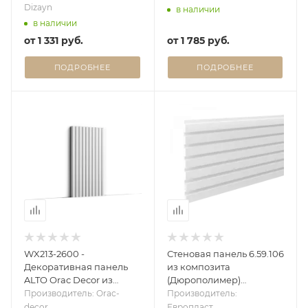
Dizayn
в наличии
в наличии
от
1 331 руб.
от
1 785 руб.
ПОДРОБНЕЕ
ПОДРОБНЕЕ
WX213-2600 -
Стеновая панель 6.59.106
Декоративная панель
из композита
ALTO Orac Decor из
(Дюрополимер)
дюрополимера
Европласт - 3D панель
Производитель: Orac-
Производитель:
decor
Европласт