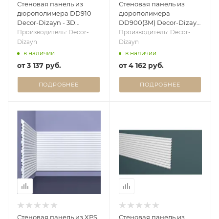
Стеновая панель из
Стеновая панель из
дюрополимера DD910
дюрополимера
Decor-Dizayn - 3D
DD900(3M) Decor-Dizayn
панель
- 3D панель
Производитель: Decor-
Производитель: Decor-
Dizayn
Dizayn
в наличии
в наличии
от
3 137 руб.
от
4 162 руб.
ПОДРОБНЕЕ
ПОДРОБНЕЕ
Стеновая панель из XPS
Стеновая панель из