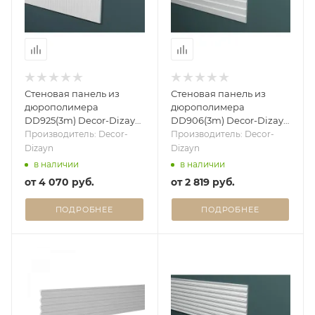
Стеновая панель из
Стеновая панель из
дюрополимера
дюрополимера
DD925(3m) Decor-Dizayn
DD906(3m) Decor-Dizayn
- 3D панель
- 3D панель
Производитель: Decor-
Производитель: Decor-
Dizayn
Dizayn
в наличии
в наличии
от
4 070 руб.
от
2 819 руб.
ПОДРОБНЕЕ
ПОДРОБНЕЕ