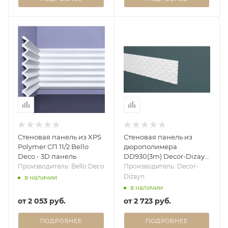
Стеновая панель из XPS
Стеновая панель из
Polymer СП 11/2 Bello
дюрополимера
Deco - 3D панель
DD930(3m) Decor-Dizayn
- 3D панель
Производитель: Bello Deco
Производитель: Decor-
Dizayn
в наличии
в наличии
от
2 053 руб.
от
2 723 руб.
ПОДРОБНЕЕ
ПОДРОБНЕЕ