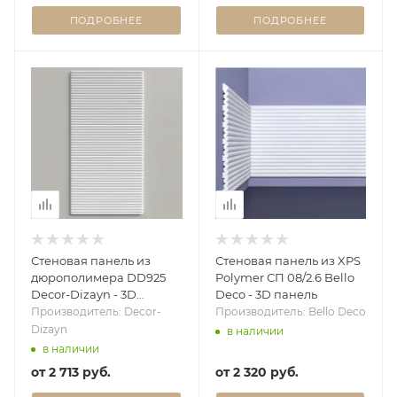
ПОДРОБНЕЕ
ПОДРОБНЕЕ
Стеновая панель из
Стеновая панель из XPS
дюрополимера DD925
Polymer СП 08/2.6 Bello
Decor-Dizayn - 3D
Deco - 3D панель
панель
Производитель: Decor-
Производитель: Bello Deco
Dizayn
в наличии
в наличии
от
2 713 руб.
от
2 320 руб.