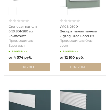
Стеновая панель
W108-2600 -
6.59.801-280 из
Декоративная панель
композита
Zigzag Orac Decor из
(Дюрополимер)
полиуретана
Производитель:
Производитель: Orac-
Европласт - 3D панель
Европласт
decor
в наличии
в наличии
от
4 574 руб.
от
12 100 руб.
ПОДРОБНЕЕ
ПОДРОБНЕЕ