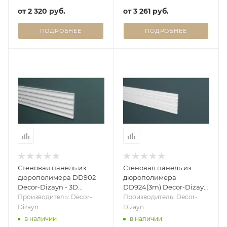
от
2 320 руб.
от
3 261 руб.
ПОДРОБНЕЕ
ПОДРОБНЕЕ
Стеновая панель из
Стеновая панель из
дюрополимера DD902
дюрополимера
Decor-Dizayn - 3D
DD924(3m) Decor-Dizayn
панель
- 3D панель
Производитель: Decor-
Производитель: Decor-
Dizayn
Dizayn
в наличии
в наличии