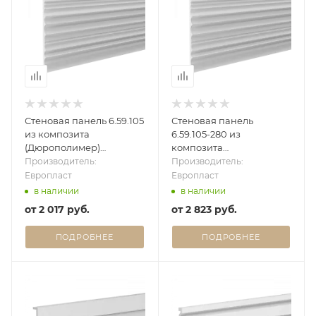
Стеновая панель 6.59.105
Стеновая панель
из композита
6.59.105-280 из
(Дюрополимер)
композита
Европласт - 3D панель
(Дюрополимер)
Производитель:
Производитель:
Европласт - 3D панель
Европласт
Европласт
в наличии
в наличии
от
2 017 руб.
от
2 823 руб.
ПОДРОБНЕЕ
ПОДРОБНЕЕ