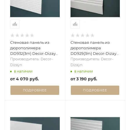
Стеновая панель из
Стеновая панель из
дюрополимера
дюрополимера
DD932(3m) Decor-Dizayn
DD929(3m) Decor-Dizayn
- 3D панель
- 3D панель
Производитель: Decor-
Производитель: Decor-
Dizayn
Dizayn
в наличии
в наличии
от
4 070 руб.
от
3 190 руб.
ПОДРОБНЕЕ
ПОДРОБНЕЕ