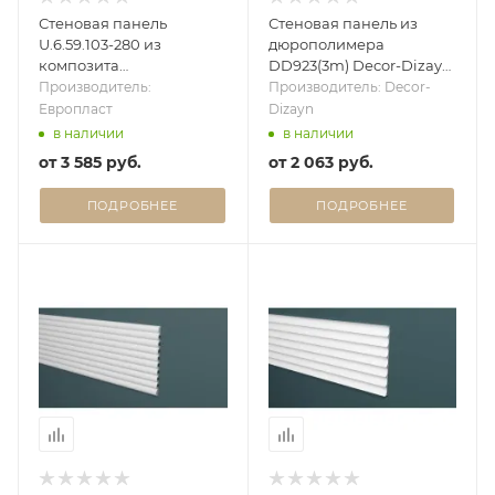
Стеновая панель
Стеновая панель из
U.6.59.103-280 из
дюрополимера
композита
DD923(3m) Decor-Dizayn
(Дюрополимер)
- 3D панель
Производитель:
Производитель: Decor-
Европласт - 3D панель
Европласт
Dizayn
в наличии
в наличии
от
3 585 руб.
от
2 063 руб.
ПОДРОБНЕЕ
ПОДРОБНЕЕ