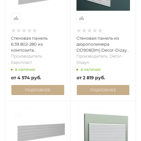
Стеновая панель
Стеновая панель из
6.59.802-280 из
дюрополимера
композита
DD908(3m) Decor-Dizayn
(Дюрополимер)
- 3D панель
Производитель:
Производитель: Decor-
Европласт - 3D панель
Европласт
Dizayn
в наличии
в наличии
от
4 574 руб.
от
2 819 руб.
ПОДРОБНЕЕ
ПОДРОБНЕЕ