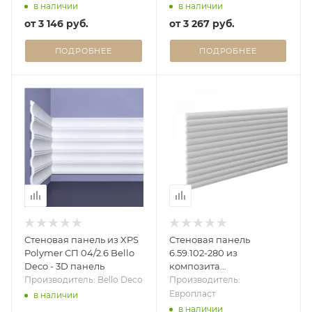
в наличии
в наличии
от
3 146 руб.
от
3 267 руб.
ПОДРОБНЕЕ
ПОДРОБНЕЕ
Стеновая панель из XPS
Стеновая панель
Polymer СП 04/2.6 Bello
6.59.102-280 из
Deco - 3D панель
композита
(Дюрополимер)
Производитель: Bello Deco
Производитель:
Европласт - 3D панель
Европласт
в наличии
в наличии