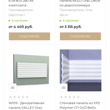
6.59.803-280 из
панель REED Orac Decor
композита
из дюрополимера
(Дюрополимер)
Производитель:
Производитель: Orac-
Европласт - 3D панель
Европласт
decor
в наличии
в наличии
от
4 405 руб.
от
3 315 руб.
ПОДРОБНЕЕ
ПОДРОБНЕЕ
W109 - Декоративная
Стеновая панель из XPS
панель VALLEY Orac
Polymer СП 04/2 Bello