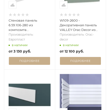
Стеновая панель
W109-2600 -
6.59.106-280 из
Декоративная панель
композита
VALLEY Orac Decor из
(Дюрополимер)
полиуретана
Производитель:
Производитель: Orac-
Европласт - 3D панель
Европласт
decor
в наличии
в наличии
от
3 130 руб.
от
12 100 руб.
ПОДРОБНЕЕ
ПОДРОБНЕЕ