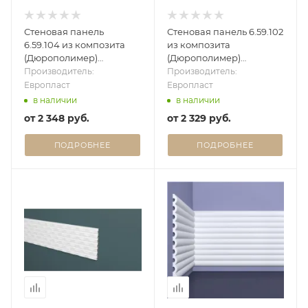
Стеновая панель
Стеновая панель 6.59.102
6.59.104 из композита
из композита
(Дюрополимер)
(Дюрополимер)
Европласт - 3D панель
Европласт - 3D панель
Производитель:
Производитель:
Европласт
Европласт
в наличии
в наличии
от
2 348 руб.
от
2 329 руб.
ПОДРОБНЕЕ
ПОДРОБНЕЕ