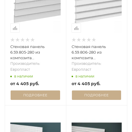
Стеновая панель
Стеновая панель
6.59.805-280 из
6.59.806-280 из
композита
композита
(Дюрополимер)
(Дюрополимер)
Производитель:
Производитель:
Европласт - 3D панель
Европласт - 3D панель
Европласт
Европласт
в наличии
в наличии
от
4 405 руб.
от
4 405 руб.
ПОДРОБНЕЕ
ПОДРОБНЕЕ