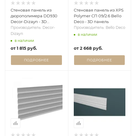
Стеновая панель из
Стеновая панель из XPS
дюрополимера DD930
Polymer СП 09/2.6 Bello
Decor-Dizayn - 3D
Deco - 3D панель
панель
Производитель: Decor-
Производитель: Bello Deco
Dizayn
в наличии
в наличии
от
1 815 руб.
от
2 668 руб.
ПОДРОБНЕЕ
ПОДРОБНЕЕ