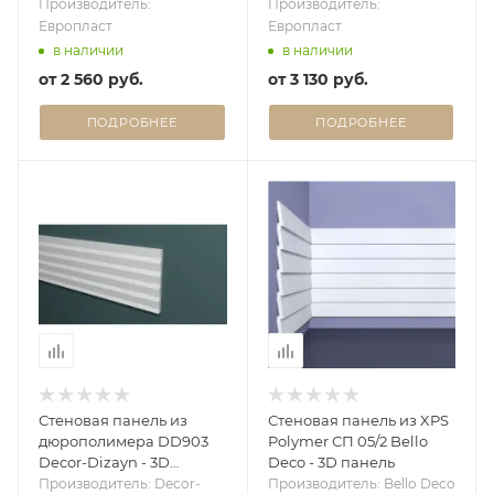
Европласт - 3D панель
(Дюрополимер)
Производитель:
Производитель:
Европласт - 3D панель
Европласт
Европласт
в наличии
в наличии
от
2 560 руб.
от
3 130 руб.
ПОДРОБНЕЕ
ПОДРОБНЕЕ
Стеновая панель из
Стеновая панель из XPS
дюрополимера DD903
Polymer СП 05/2 Bello
Decor-Dizayn - 3D
Deco - 3D панель
панель
Производитель: Decor-
Производитель: Bello Deco