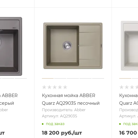
а ABBER
Кухонная мойка ABBER
Кухонна
 серый
Quarz AQ2903S песочный
Quarz 
bber
Производитель: Abber
Производ
Артикул: AQ2903S
Артикул:
под заказ
под зак
шт
18 200
руб.
/шт
16 700