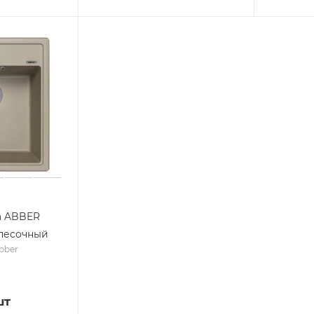
а ABBER
 песочный
bber
шт