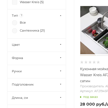
Wasser Kreis (
5
)
Тип
?
Все
Сантехника (
21
)
Цвет
Форма
Кухонная мойк
Ручки
Wasser Kreis A
сатин
Подголовник
Производитель: A
Артикул: AF2194S
под заказ
Длина, см
28 000
руб.
/