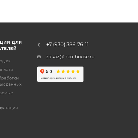
ЦИЯ ДЛЯ
+7 (930) 386-76-11
АТЕЛЕЙ
zakaz@neo-house.ru
родаж
оплата
бработки
ых данных
ваемые
луатация