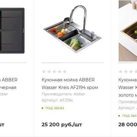
а ABBER
Кухонная мойка ABBER
Кухонна
 черная
Wasser Kreis AF2194 хром
Wasser 
bber
Производитель: Abber
золото 
Артикул: AF2194
Производ
под заказ
Артикул:
под зак
шт
25 200
руб.
/шт
28 00