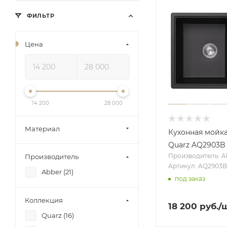
ФИЛЬТР
Цена
14 200
28 000
Материал
Кухонная мойк
Quarz AQ2903B
Производитель: A
Производитель
Артикул: AQ2903B
Abber (
21
)
под заказ
Коллекция
18 200
руб.
/
Quarz (
16
)