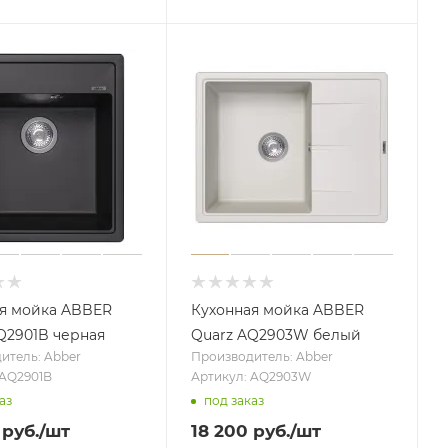
я мойка ABBER
Кухонная мойка ABBER
Q2901B черная
Quarz AQ2903W белый
итель: Abber
Производитель: Abber
 AQ2901B
Артикул: AQ2903W
аз
под заказ
руб.
/шт
18 200
руб.
/шт