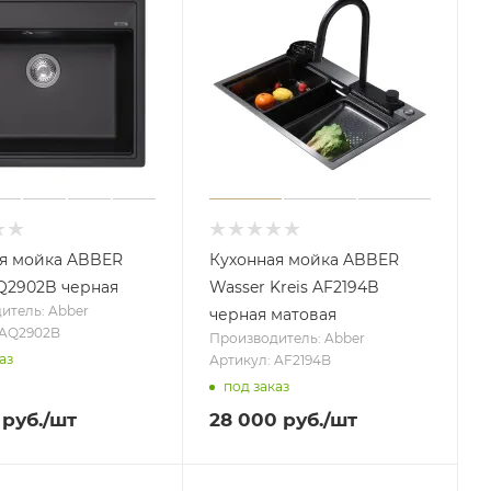
я мойка ABBER
Кухонная мойка ABBER
Q2902B черная
Wasser Kreis AF2194B
итель: Abber
черная матовая
 AQ2902B
Производитель: Abber
аз
Артикул: AF2194B
под заказ
руб.
/шт
28 000
руб.
/шт