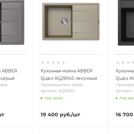
а ABBER
Кухонная мойка ABBER
Кухонна
 серый
Quarz AQ2904S песочный
Quarz A
bber
Производитель: Abber
Производ
Артикул: AQ2904S
Артикул:
под заказ
под зак
шт
19 400
руб.
/шт
16 700