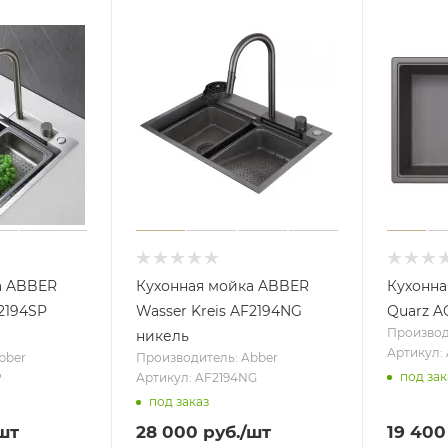
а ABBER
Кухонная мойка ABBER
Кухонна
F2194SP
Wasser Kreis AF2194NG
Quarz 
Производ
никель
Артикул:
bber
Производитель: Abber
под зак
P
Артикул: AF2194NG
под заказ
шт
28 000
руб.
/шт
19 400