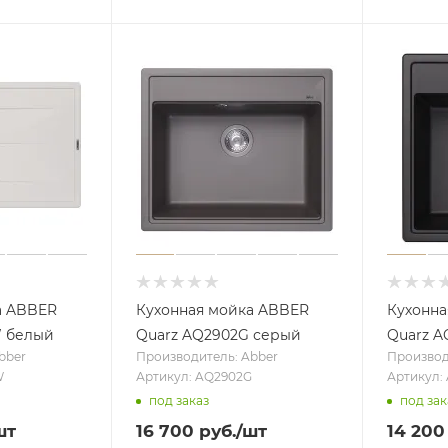
а ABBER
Кухонная мойка ABBER
Кухонна
W белый
Quarz AQ2902G серый
Quarz A
bber
Производитель: Abber
Производ
W
Артикул: AQ2902G
Артикул:
под заказ
под зак
шт
16 700
руб.
/шт
14 200