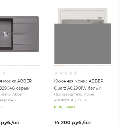
я мойка ABBER
Кухонная мойка ABBER
AQ2904G серый
Quarz AQ2901W белый
итель: Abber
Производитель: Abber
 AQ2904G
Артикул: AQ2901W
аз
под заказ
руб.
/шт
14 200
руб.
/шт