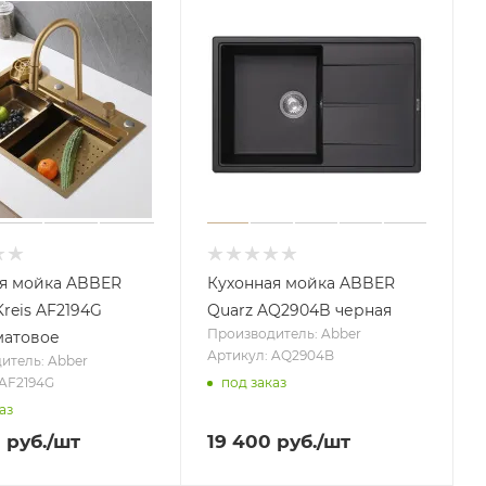
я мойка ABBER
Кухонная мойка ABBER
Kreis AF2194G
Quarz AQ2904B черная
Производитель: Abber
матовое
Артикул: AQ2904B
итель: Abber
под заказ
 AF2194G
аз
0
руб.
/шт
19 400
руб.
/шт