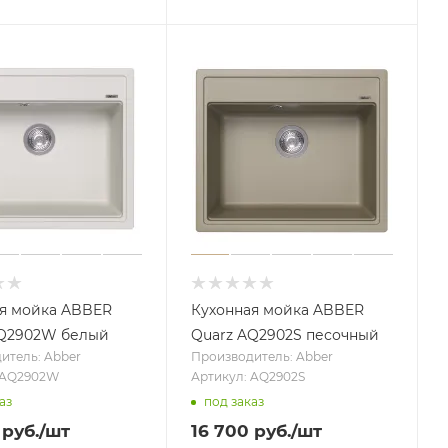
я мойка ABBER
Кухонная мойка ABBER
AQ2902W белый
Quarz AQ2902S песочный
итель: Abber
Производитель: Abber
 AQ2902W
Артикул: AQ2902S
аз
под заказ
руб.
/шт
16 700
руб.
/шт