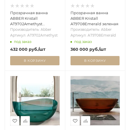
Прозрачная ванна
Прозрачная ванна
ABBER Kristall
ABBER Kristall
AT9702Amethyst
AT9708Emerald зеленая
фиолетовая
Производитель: Abber
Производитель: Abber
Артикул: AT9702Amethyst
Артикул: AT9708Emerald
под заказ
под заказ
432 000
руб.
/шт
360 000
руб.
/шт
В КОРЗИНУ
В КОРЗИНУ