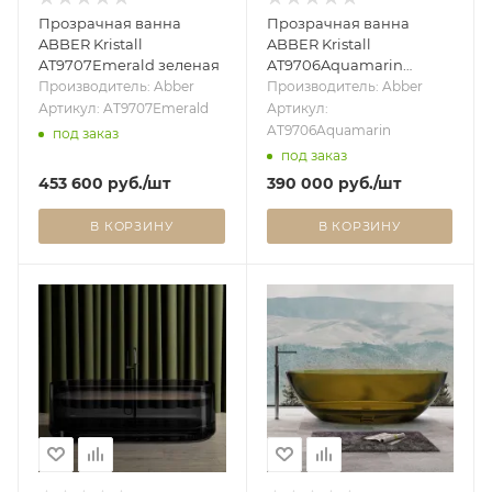
Прозрачная ванна
Прозрачная ванна
ABBER Kristall
ABBER Kristall
AT9707Emerald зеленая
AT9706Aquamarin
бирюзовая
Производитель: Abber
Производитель: Abber
Артикул: AT9707Emerald
Артикул:
AT9706Aquamarin
под заказ
под заказ
453 600
руб.
/шт
390 000
руб.
/шт
В КОРЗИНУ
В КОРЗИНУ