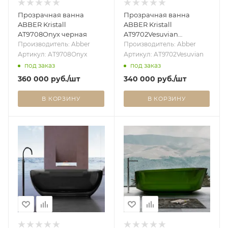
Прозрачная ванна
Прозрачная ванна
ABBER Kristall
ABBER Kristall
AT9708Onyx черная
AT9702Vesuvian
оливковая
Производитель: Abber
Производитель: Abber
Артикул: AT9708Onyx
Артикул: AT9702Vesuvian
под заказ
под заказ
360 000
руб.
/шт
340 000
руб.
/шт
В КОРЗИНУ
В КОРЗИНУ