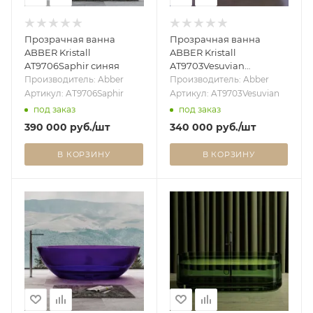
Прозрачная ванна
Прозрачная ванна
ABBER Kristall
ABBER Kristall
AT9706Saphir синяя
AT9703Vesuvian
оливковая
Производитель: Abber
Производитель: Abber
Артикул: AT9706Saphir
Артикул: AT9703Vesuvian
под заказ
под заказ
390 000
руб.
/шт
340 000
руб.
/шт
В КОРЗИНУ
В КОРЗИНУ