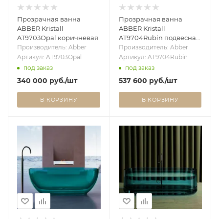
Прозрачная ванна
Прозрачная ванна
ABBER Kristall
ABBER Kristall
AT9703Opal коричневая
AT9704Rubin подвесная
красная
Производитель: Abber
Производитель: Abber
Артикул: AT9703Opal
Артикул: AT9704Rubin
под заказ
под заказ
340 000
руб.
/шт
537 600
руб.
/шт
В КОРЗИНУ
В КОРЗИНУ