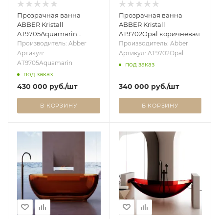
Прозрачная ванна
Прозрачная ванна
ABBER Kristall
ABBER Kristall
AT9705Aquamarin
AT9702Opal коричневая
бирюзовая
Производитель: Abber
Производитель: Abber
Артикул:
Артикул: AT9702Opal
AT9705Aquamarin
под заказ
под заказ
430 000
руб.
/шт
340 000
руб.
/шт
В КОРЗИНУ
В КОРЗИНУ