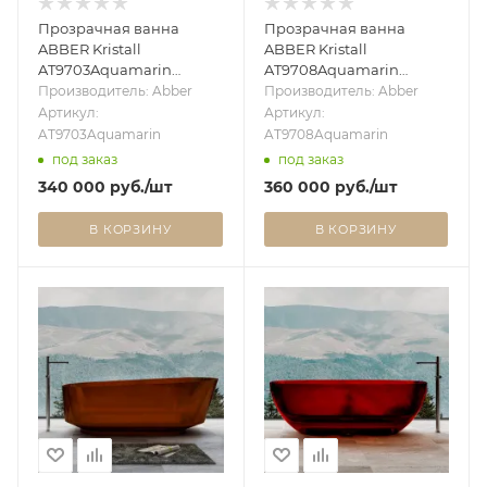
Прозрачная ванна
Прозрачная ванна
ABBER Kristall
ABBER Kristall
AT9703Aquamarin
AT9708Aquamarin
бирюзовая
бирюзовая
Производитель: Abber
Производитель: Abber
Артикул:
Артикул:
AT9703Aquamarin
AT9708Aquamarin
под заказ
под заказ
340 000
руб.
/шт
360 000
руб.
/шт
В КОРЗИНУ
В КОРЗИНУ