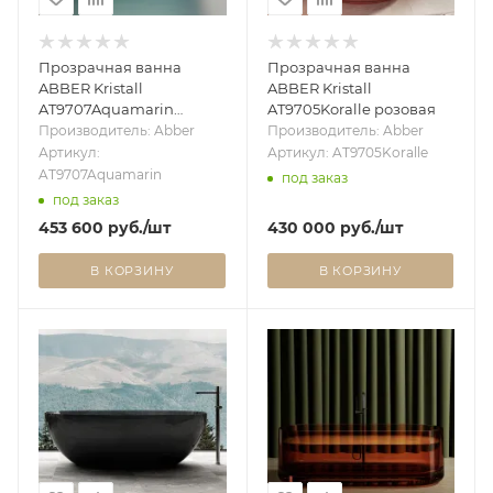
Прозрачная ванна
Прозрачная ванна
ABBER Kristall
ABBER Kristall
AT9707Aquamarin
AT9705Koralle розовая
бирюзовая
Производитель: Abber
Производитель: Abber
Артикул:
Артикул: AT9705Koralle
AT9707Aquamarin
под заказ
под заказ
453 600
руб.
/шт
430 000
руб.
/шт
В КОРЗИНУ
В КОРЗИНУ