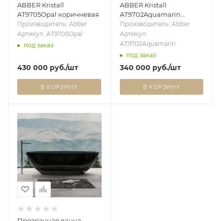
ABBER Kristall
ABBER Kristall
AT9705Opal коричневая
AT9702Aquamarin
бирюзовая
Производитель: Abber
Производитель: Abber
Артикул: AT9705Opal
Артикул:
AT9702Aquamarin
под заказ
под заказ
430 000
руб.
/шт
340 000
руб.
/шт
В КОРЗИНУ
В КОРЗИНУ
Прозрачная ванна