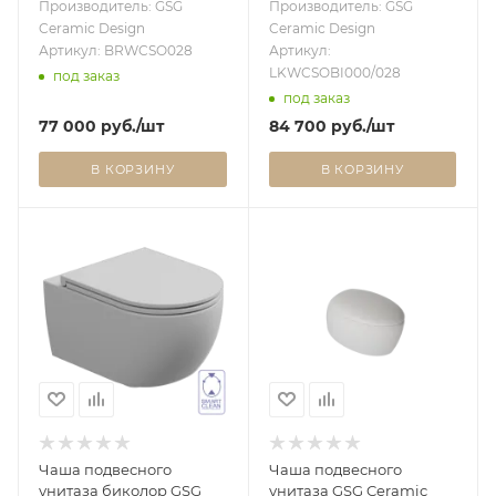
Ebano Matt BRWCSO028
LKWCSOBI000/028,
Производитель: GSG
Производитель: GSG
White/Ebano Matt
Ceramic Design
Ceramic Design
LKWCSOBI000/028
Артикул: BRWCSO028
Артикул:
LKWCSOBI000/028
под заказ
под заказ
77 000
руб.
/шт
84 700
руб.
/шт
В КОРЗИНУ
В КОРЗИНУ
Чаша подвесного
Чаша подвесного
унитаза биколор GSG
унитаза GSG Ceramic