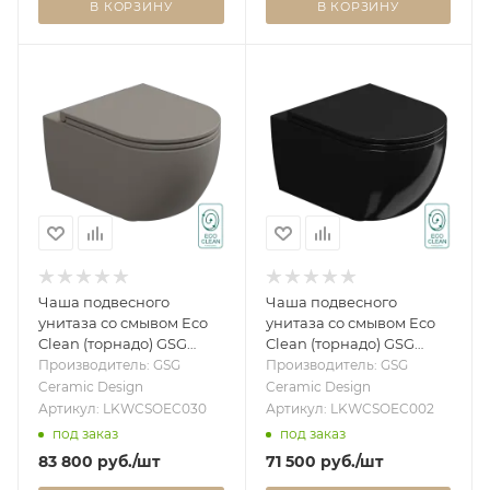
В КОРЗИНУ
В КОРЗИНУ
Чаша подвесного
Чаша подвесного
унитаза со смывом Eco
унитаза со смывом Eco
Clean (торнадо) GSG
Clean (торнадо) GSG
Ceramic Design Like
Ceramic Design Like
Производитель: GSG
Производитель: GSG
LKWCSOEC030,
LKWCSOEC002, черный
Ceramic Design
Ceramic Design
Cashmere Matt
глянцевый
Артикул: LKWCSOEC030
Артикул: LKWCSOEC002
LKWCSOEC030
LKWCSOEC002
под заказ
под заказ
83 800
руб.
/шт
71 500
руб.
/шт