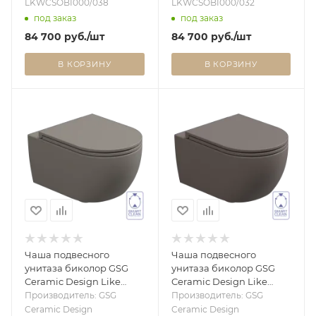
LKWCSOBI000/038
LKWCSOBI000/032
под заказ
под заказ
84 700
руб.
/шт
84 700
руб.
/шт
В КОРЗИНУ
В КОРЗИНУ
Чаша подвесного
Чаша подвесного
унитаза биколор GSG
унитаза биколор GSG
Ceramic Design Like
Ceramic Design Like
LKWCSOBI000/030,
LKWCSOBI000/029,
Производитель: GSG
Производитель: GSG
White/Cashmere Matt
White/Tortora Matt
Ceramic Design
Ceramic Design