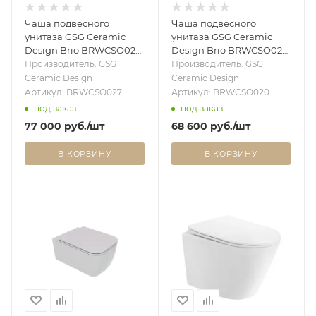
Чаша подвесного
Чаша подвесного
унитаза GSG Ceramic
унитаза GSG Ceramic
Design Brio BRWCSO027,
Design Brio BRWCSO020,
Denim Matt BRWCSO027
цемент BRWCSO020
Производитель: GSG
Производитель: GSG
Ceramic Design
Ceramic Design
Артикул: BRWCSO027
Артикул: BRWCSO020
под заказ
под заказ
77 000
руб.
/шт
68 600
руб.
/шт
В КОРЗИНУ
В КОРЗИНУ