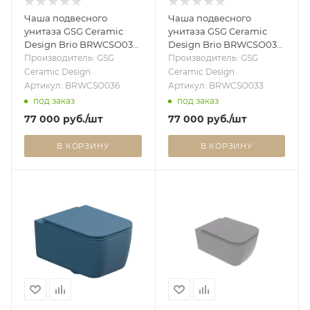
Чаша подвесного
Чаша подвесного
унитаза GSG Ceramic
унитаза GSG Ceramic
Design Brio BRWCSO036,
Design Brio BRWCSO033,
Smeraldo Matt
Perla Matt BRWCSO033
Производитель: GSG
Производитель: GSG
BRWCSO036
Ceramic Design
Ceramic Design
Артикул: BRWCSO036
Артикул: BRWCSO033
под заказ
под заказ
77 000
руб.
/шт
77 000
руб.
/шт
В КОРЗИНУ
В КОРЗИНУ