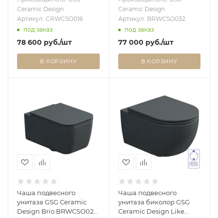
CRWCSO016
Ceramic Design
Ceramic Design
Артикул: CRWCSO016
Артикул: BRWCSO032
под заказ
под заказ
78 600
руб.
/шт
77 000
руб.
/шт
В КОРЗИНУ
В КОРЗИНУ
Чаша подвесного
Чаша подвесного
унитаза GSG Ceramic
унитаза биколор GSG
Design Brio BRWCSO028,
Ceramic Design Like