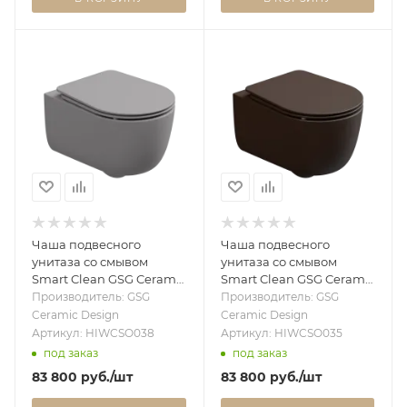
Чаша подвесного
Чаша подвесного
унитаза со смывом
унитаза со смывом
Smart Clean GSG Ceramic
Smart Clean GSG Ceramic
Design Hit! HIWCSO038,
Design Hit! HIWCSO035,
Производитель: GSG
Производитель: GSG
Fumo Matt HIWCSO038
Cacao Matt HIWCSO035
Ceramic Design
Ceramic Design
Артикул: HIWCSO038
Артикул: HIWCSO035
под заказ
под заказ
83 800
руб.
/шт
83 800
руб.
/шт