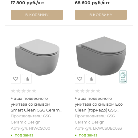
17 800
руб.
/шт
68 600
руб.
/шт
В КОРЗИНУ
В КОРЗИНУ
Чаша подвесного
Чаша подвесного
унитаза со смывом
унитаза со смывом Eco
Smart Clean GSG Ceramic
Clean (торнадо) GSG
Design Hit! HIWCSO001,
Ceramic Design Like
Производитель: GSG
Производитель: GSG
белый матовый
LKWCSOEC033, Perla
Ceramic Design
Ceramic Design
HIWCSO001
Matt LKWCSOEC033
Артикул: HIWCSO001
Артикул: LKWCSOEC033
под заказ
под заказ