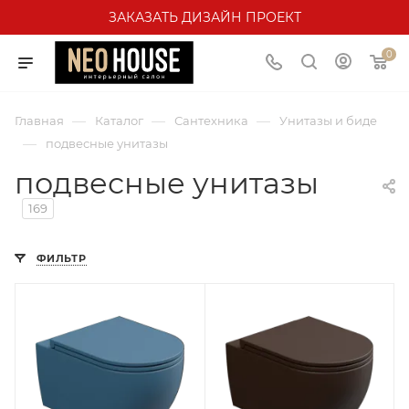
ЗАКАЗАТЬ ДИЗАЙН ПРОЕКТ
0
—
—
—
Главная
Каталог
Сантехника
Унитазы и биде
—
подвесные унитазы
подвесные унитазы
169
ФИЛЬТР