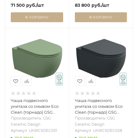
71 500
руб.
/шт
83 800
руб.
/шт
В КОРЗИНУ
В КОРЗИНУ
Чаша подвесного
Чаша подвесного
унитаза со смывом Eco
унитаза со смывом Eco
Clean (торнадо) GSG
Clean (торнадо) GSG
Ceramic Design Like
Ceramic Design Like
Производитель: GSG
Производитель: GSG
LKWCSOEC031, Salvia
LKWCSOEC028, Ebano
Ceramic Design
Ceramic Design
Matt LKWCSOEC031
Matt LKWCSOEC028
Артикул: LKWCSOEC031
Артикул: LKWCSOEC028
под заказ
под заказ