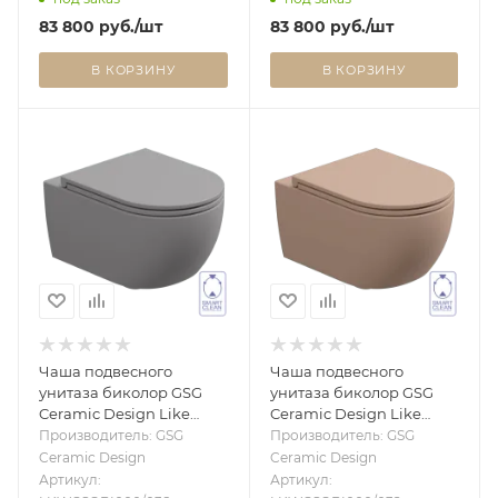
83 800
руб.
/шт
83 800
руб.
/шт
В КОРЗИНУ
В КОРЗИНУ
Чаша подвесного
Чаша подвесного
унитаза биколор GSG
унитаза биколор GSG
Ceramic Design Like
Ceramic Design Like
LKWCSOBI000/038,
LKWCSOBI000/032,
Производитель: GSG
Производитель: GSG
Fumo Matt
White/Cipria Matt
Ceramic Design
Ceramic Design
LKWCSOBI000/038
LKWCSOBI000/032
Артикул:
Артикул: