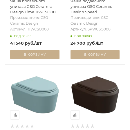
Чаша подвесного
Чаша подвесного
унитаза GSG Ceramic
унитаза GSG Ceramic
Design Time TIWCSO000,
Design Speed
белый глянцевый
SPWCSO000, белый
Производитель: GSG
Производитель: GSG
TIWCSO000
глянцевый SPWCSO000
Ceramic Design
Ceramic Design
Артикул: TIWCSO000
Артикул: SPWCSO000
под заказ
под заказ
41 540
руб.
/шт
24 700
руб.
/шт
В КОРЗИНУ
В КОРЗИНУ