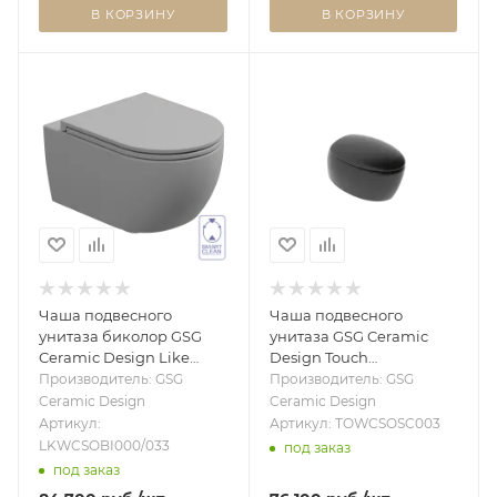
В КОРЗИНУ
В КОРЗИНУ
Чаша подвесного
Чаша подвесного
унитаза биколор GSG
унитаза GSG Ceramic
Ceramic Design Like
Design Touch
LKWCSOBI000/033,
TOWCSOSC003, черный
Производитель: GSG
Производитель: GSG
White/Perla Matt
матовый TOWCSOSC003
Ceramic Design
Ceramic Design
LKWCSOBI000/033
Артикул:
Артикул: TOWCSOSC003
LKWCSOBI000/033
под заказ
под заказ