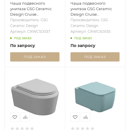
Чаша подвесного
Чаша подвесного
унитаза GSG Ceramic
унитаза GSG Ceramic
Design Cruise
Design Cruise
CRWCSO037, Ice Matt
CRWCSO035, Cacao Matt
Производитель: GSG
Производитель: GSG
CRWCSO037
CRWCSO035
Ceramic Design
Ceramic Design
Артикул: CRWCSO037
Артикул: CRWCSO035
под заказ
под заказ
По запросу
По запросу
ПОД ЗАКАЗ
ПОД ЗАКАЗ