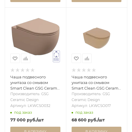
Чаша подвесного
Чаша подвесного
унитаза со смывом
унитаза со смывом
Smart Clean GSG Ceramic
Smart Clean GSG Ceramic
Design Like LKWCSO032,
Design Like LKWCSO017,
Производитель: GSG
Производитель: GSG
Cipria Matt LKWCSO032
каштан LKWCSO017
Ceramic Design
Ceramic Design
Артикул: LKWCSO032
Артикул: LKWCSO017
под заказ
под заказ
77 000
руб.
/шт
68 600
руб.
/шт
В КОРЗИНУ
В КОРЗИНУ