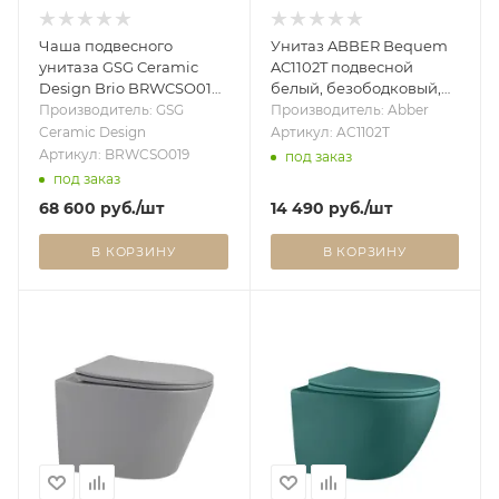
Чаша подвесного
Унитаз ABBER Bequem
унитаза GSG Ceramic
AC1102T подвесной
Design Brio BRWCSO019,
белый, безободковый,
дымчатый BRWCSO019
смыв торнадо
Производитель: GSG
Производитель: Abber
Ceramic Design
Артикул: AC1102T
Артикул: BRWCSO019
под заказ
под заказ
68 600
руб.
/шт
14 490
руб.
/шт
В КОРЗИНУ
В КОРЗИНУ