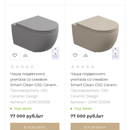
Чаша подвесного
Чаша подвесного
унитаза со смывом
унитаза со смывом
Smart Clean GSG Ceramic
Smart Clean GSG Ceramic
Design Like LKWCSO038,
Design Like LKWCSO034,
Производитель: GSG
Производитель: GSG
Fumo Matt LKWCSO038
Sabbia Matt LKWCSO034
Ceramic Design
Ceramic Design
Артикул: LKWCSO038
Артикул: LKWCSO034
под заказ
под заказ
77 000
руб.
/шт
77 000
руб.
/шт
В КОРЗИНУ
В КОРЗИНУ