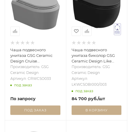
Чаша подвесного
Чаша подвесного
унитаза GSG Ceramic
унитаза биколор GSG
Design Cruise
Ceramic Design Like
CRWCSO033, Perla Matt
LKWCSOBI000/003,
Производитель: GSG
Производитель: GSG
CRWCSO033
White/Black Matt
Ceramic Design
Ceramic Design
LKWCSOBI000/003
Артикул: CRWCSO033
Артикул:
LKWCSOBI000/003
под заказ
под заказ
По запросу
84 700
руб.
/шт
ПОД ЗАКАЗ
В КОРЗИНУ