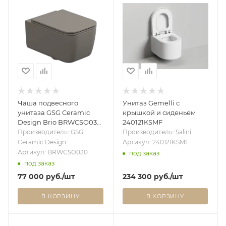
Чаша подвесного
Унитаз Gemelli с
унитаза GSG Ceramic
крышкой и сиденьем
Design Brio BRWCSO030,
240121KSMF
Cashmere Matt
Производитель: GSG
Производитель: Salini
BRWCSO030
Ceramic Design
Артикул: 240121KSMF
Артикул: BRWCSO030
под заказ
под заказ
77 000
руб.
/шт
234 300
руб.
/шт
В КОРЗИНУ
В КОРЗИНУ