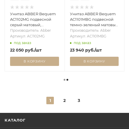
Унитаз ABBER Bequem
Унитаз ABBER Bequem
AC1102MG подвесной
AC1101MBG подвесной
серый матовый,
темно-зеленый матовый,
безободковый
безободковый
Производитель: Abber
Производитель: Abber
Артикул: AC1102MG
Артикул: AC1101MBG
под заказ
под заказ
22 050
руб.
/шт
23 940
руб.
/шт
В КОРЗИНУ
В КОРЗИНУ
1
2
3
КАТАЛОГ