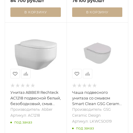
84 700
руб.
/шт
76 100
руб.
/шт
В КОРЗИНУ
В КОРЗИНУ
Унитаз ABBER Rechteck
Чаша подвесного
AC1218 подвесной белый,
унитаза со смывом
безободковый, смыв
Smart Clean GSG Ceramic
торнадо и струйный
Design Like LKWCSO019,
Производитель: Abber
Производитель: GSG
смыв
дымчатый LKWCSO019
Артикул: AC1218
Ceramic Design
Артикул: LKWCSO019
под заказ
под заказ