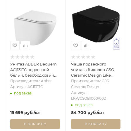
Унитаз ABBER Bequem
Чаша подвесного
AC1131TC подвесной
унитаза биколор GSG
белый, безободковый,
Ceramic Design Like
смыв торнадо, с
LKWCSOBI000/002,
Производитель: Abber
Производитель: GSG
закрытым дном
White/Black Shiny
Артикул: AC1131TC
Ceramic Design
LKWCSOBI000/002
Артикул:
под заказ
LKWCSOBI000/002
под заказ
15 699
руб.
/шт
84 700
руб.
/шт
В КОРЗИНУ
В КОРЗИНУ