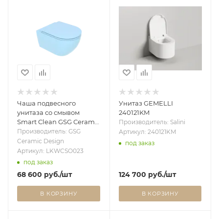
Чаша подвесного
Унитаз GEMELLI
унитаза со смывом
240121KM
Smart Clean GSG Ceramic
Производитель: Salini
Design Like LKWCSO023,
Производитель: GSG
Артикул: 240121KM
голубой матовый
Ceramic Design
под заказ
LKWCSO023
Артикул: LKWCSO023
под заказ
68 600
руб.
/шт
124 700
руб.
/шт
В КОРЗИНУ
В КОРЗИНУ