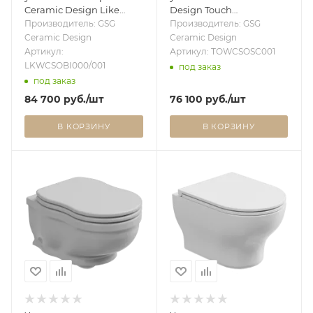
Ceramic Design Like
Design Touch
LKWCSOBI000/001,
TOWCSOSC001, белый
Производитель: GSG
Производитель: GSG
White/White Matt
матовый TOWCSOSC001
Ceramic Design
Ceramic Design
LKWCSOBI000/001
Артикул:
Артикул: TOWCSOSC001
LKWCSOBI000/001
под заказ
под заказ
84 700
руб.
/шт
76 100
руб.
/шт
В КОРЗИНУ
В КОРЗИНУ