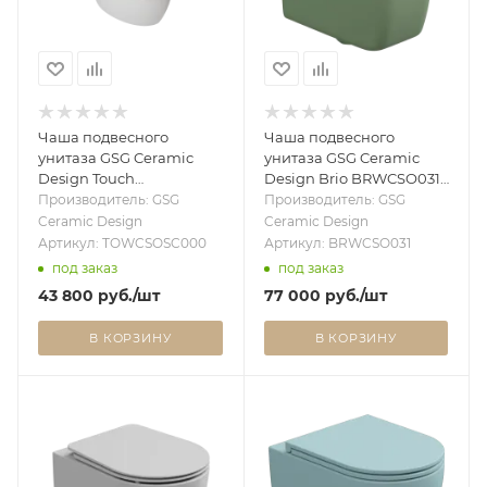
Чаша подвесного
Чаша подвесного
унитаза GSG Ceramic
унитаза GSG Ceramic
Design Touch
Design Brio BRWCSO031,
TOWCSOSC000, белый
Salvia Matt BRWCSO031
Производитель: GSG
Производитель: GSG
глянцевый
Ceramic Design
Ceramic Design
TOWCSOSC000
Артикул: TOWCSOSC000
Артикул: BRWCSO031
под заказ
под заказ
43 800
руб.
/шт
77 000
руб.
/шт
В КОРЗИНУ
В КОРЗИНУ