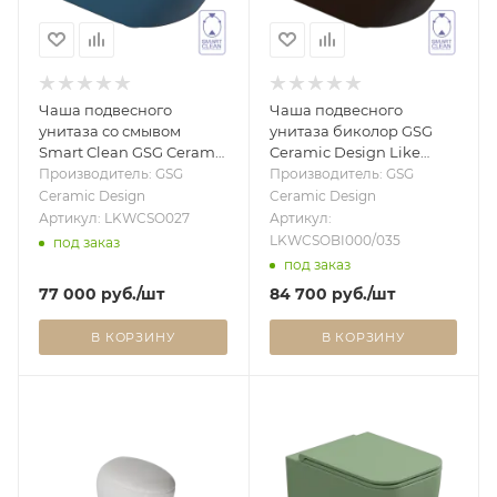
Чаша подвесного
Чаша подвесного
унитаза со смывом
унитаза биколор GSG
Smart Clean GSG Ceramic
Ceramic Design Like
Design Like LKWCSO027,
LKWCSOBI000/035,
Производитель: GSG
Производитель: GSG
Denim Matt LKWCSO027
White/Cacao Matt
Ceramic Design
Ceramic Design
LKWCSOBI000/035
Артикул: LKWCSO027
Артикул:
LKWCSOBI000/035
под заказ
под заказ
77 000
руб.
/шт
84 700
руб.
/шт
В КОРЗИНУ
В КОРЗИНУ