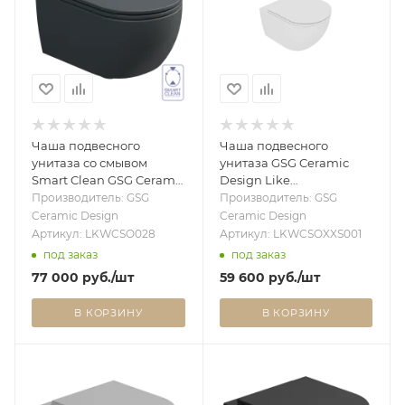
Чаша подвесного
Чаша подвесного
унитаза со смывом
унитаза GSG Ceramic
Smart Clean GSG Ceramic
Design Like
Design Like LKWCSO028,
LKWCSOXXS001
Производитель: GSG
Производитель: GSG
Ebano Matt LKWCSO028
укороченная, белый
Ceramic Design
Ceramic Design
матовый LKWCSOXXS001
Артикул: LKWCSO028
Артикул: LKWCSOXXS001
под заказ
под заказ
77 000
руб.
/шт
59 600
руб.
/шт
В КОРЗИНУ
В КОРЗИНУ