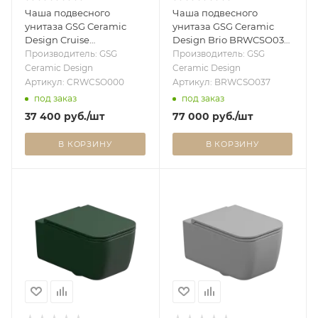
Чаша подвесного
Чаша подвесного
унитаза GSG Ceramic
унитаза GSG Ceramic
Design Cruise
Design Brio BRWCSO037,
CRWCSO000, белый
Ice Matt BRWCSO037
Производитель: GSG
Производитель: GSG
глянцевый CRWCSO000
Ceramic Design
Ceramic Design
Артикул: CRWCSO000
Артикул: BRWCSO037
под заказ
под заказ
37 400
руб.
/шт
77 000
руб.
/шт
В КОРЗИНУ
В КОРЗИНУ