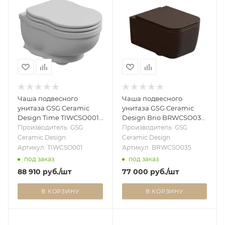
Чаша подвесного
Чаша подвесного
унитаза GSG Ceramic
унитаза GSG Ceramic
Design Time TIWCSO001,
Design Brio BRWCSO035,
белый матовый
Cacao Matt BRWCSO035
Производитель: GSG
Производитель: GSG
TIWCSO001
Ceramic Design
Ceramic Design
Артикул: TIWCSO001
Артикул: BRWCSO035
под заказ
под заказ
88 910
руб.
/шт
77 000
руб.
/шт
В КОРЗИНУ
В КОРЗИНУ