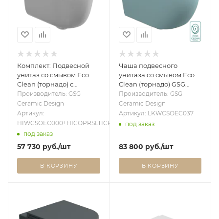
Комплект: Подвесной
Чаша подвесного
унитаз со смывом Eco
унитаза со смывом Eco
Clean (торнадо) с
Clean (торнадо) GSG
крышкой и креплением
Ceramic Design Like
Производитель: GSG
Производитель: GSG
GSG Ceramic Design Hit!
LKWCSOEC037, Ice Matt
Ceramic Design
Ceramic Design
HIWCSOEC000+HICOPRSLTICR000+ACS40EX,
LKWCSOEC037
Артикул:
Артикул: LKWCSOEC037
белый глянцевый
HIWCSOEC000+HICOPRSLTICR000+ACS40EX
под заказ
HIWCSOEC000+HICOPRSLTICR000+ACS40EX
под заказ
57 730
руб.
/шт
83 800
руб.
/шт
В КОРЗИНУ
В КОРЗИНУ