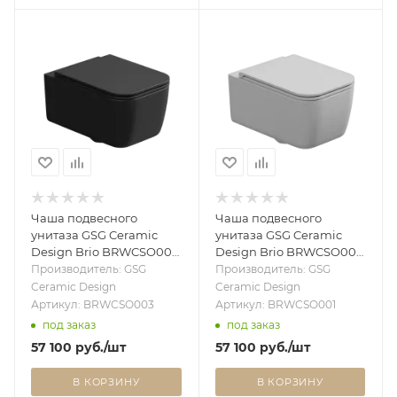
Чаша подвесного
Чаша подвесного
унитаза GSG Ceramic
унитаза GSG Ceramic
Design Brio BRWCSO003,
Design Brio BRWCSO001,
черный матовый
белый матовый
Производитель: GSG
Производитель: GSG
BRWCSO003
BRWCSO001
Ceramic Design
Ceramic Design
Артикул: BRWCSO003
Артикул: BRWCSO001
под заказ
под заказ
57 100
руб.
/шт
57 100
руб.
/шт
В КОРЗИНУ
В КОРЗИНУ