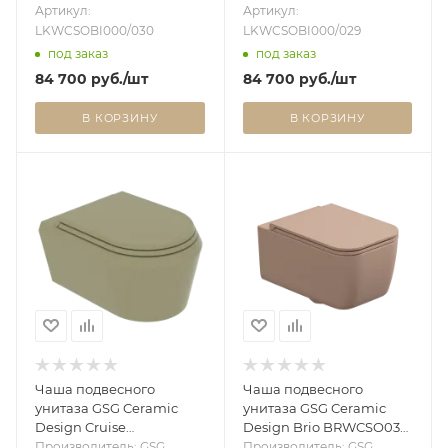
LKWCSOBI000/030
LKWCSOBI000/029
Артикул:
Артикул:
LKWCSOBI000/030
LKWCSOBI000/029
под заказ
под заказ
84 700
руб.
/шт
84 700
руб.
/шт
В КОРЗИНУ
В КОРЗИНУ
Чаша подвесного
Чаша подвесного
унитаза GSG Ceramic
унитаза GSG Ceramic
Design Cruise
Design Brio BRWCSO032,
CRWCSO016, медовый
Cipria Matt BRWCSO032
Производитель: GSG
Производитель: GSG