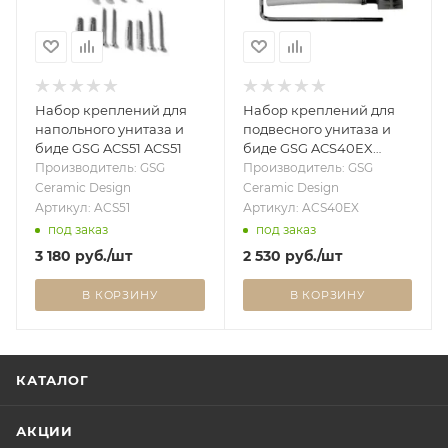
Набор креплений для
Набор креплений для
напольного унитаза и
подвесного унитаза и
биде GSG ACS51 ACS51
биде GSG ACS40EX
ACS40EX
Производитель: GSG
Производитель: GSG
Ceramic Design
Ceramic Design
Артикул: ACS51
Артикул: ACS40EX
под заказ
под заказ
3 180
руб.
/шт
2 530
руб.
/шт
В КОРЗИНУ
В КОРЗИНУ
КАТАЛОГ
АКЦИИ