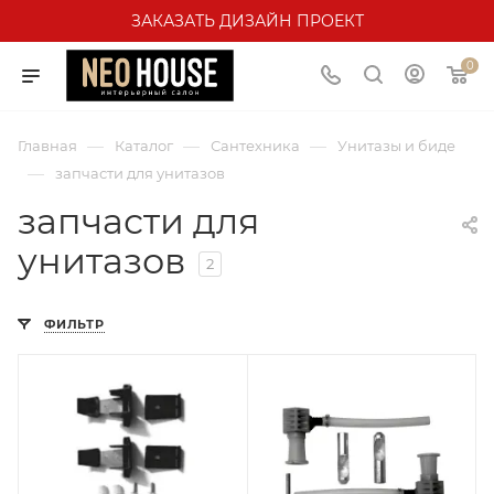
ЗАКАЗАТЬ ДИЗАЙН ПРОЕКТ
0
—
—
—
Главная
Каталог
Сантехника
Унитазы и биде
—
запчасти для унитазов
запчасти для
унитазов
2
ФИЛЬТР