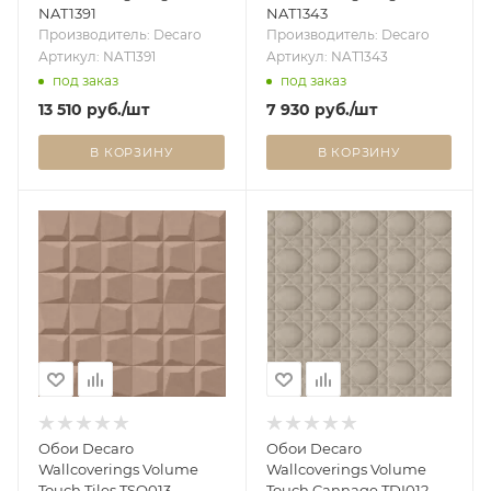
NAT1391
NAT1343
Производитель: Decaro
Производитель: Decaro
Артикул: NAT1391
Артикул: NAT1343
под заказ
под заказ
13 510
руб.
/шт
7 930
руб.
/шт
В КОРЗИНУ
В КОРЗИНУ
Обои Decaro
Обои Decaro
Wallcoverings Volume
Wallcoverings Volume
Touch Tiles TSQ013
Touch Cannage TDI012