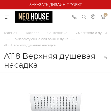
ЗАКАЗАТЬ ДИЗАЙН ПРОЕКТ
0
—
—
—
Главная
Каталог
Сантехника
Смесители и души
—
—
Комплектующие для ванн и душа
A118 Верхняя душевая насадка
A118 Верхняя душевая
насадка