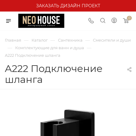
ЗАКАЗАТЬ ДИЗАЙН ПРОЕКТ
0
—
—
—
Главная
Каталог
Сантехника
Смесители и души
—
—
Комплектующие для ванн и душа
A222 Подключение шланга
A222 Подключение
шланга