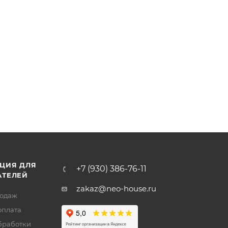
ЦИЯ ДЛЯ
+7 (930) 386-76-11
АТЕЛЕЙ
zakaz@neo-house.ru
родаж
оплата
бработки