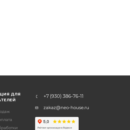
ЦИЯ ДЛЯ
+7 (930) 386-76-11
АТЕЛЕЙ
zakaz@neo-house.ru
родаж
оплата
бработки