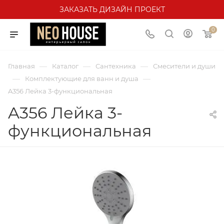
ЗАКАЗАТЬ ДИЗАЙН ПРОЕКТ
0
—
—
—
Главная
Каталог
Сантехника
Смесители и души
—
—
Комплектующие для ванн и душа
A356 Лейка 3-функциональная
A356 Лейка 3-
функциональная