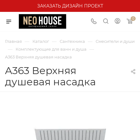
ЗАКАЗАТЬ ДИЗАЙН ПРОЕКТ
0
—
—
—
Главная
Каталог
Сантехника
Смесители и души
—
—
Комплектующие для ванн и душа
A363 Верхняя душевая насадка
A363 Верхняя
душевая насадка