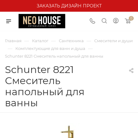
ЗАКАЗАТЬ ДИЗАЙН ПРОЕКТ
0
—
—
—
Главная
Каталог
Сантехника
Смесители и души
—
—
Комплектующие для ванн и душа
Schunter 8221 Смеситель напольный для ванны
Schunter 8221
Смеситель
напольный для
ванны