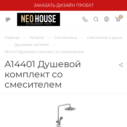
ЗАКАЗАТЬ ДИЗАЙН ПРОЕКТ
0
—
—
—
Главная
Каталог
Сантехника
Смесители и души
—
—
Душевые системы
A14401 Душевой комплект со смесителем
A14401 Душевой
комплект со
смесителем