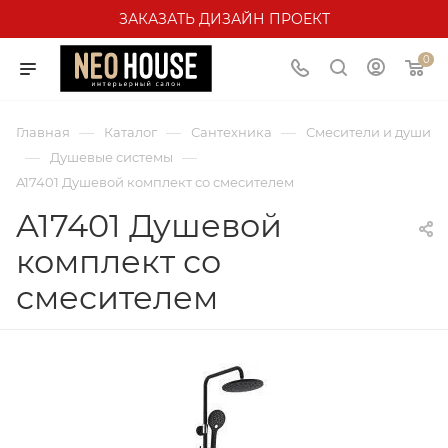
ЗАКАЗАТЬ ДИЗАЙН ПРОЕКТ
0
—
—
—
Главная
Каталог
Сантехника
Смесители и души
—
—
Душевые системы
A17401 Душевой комплект со смесителем
A17401 Душевой
комплект со
смесителем