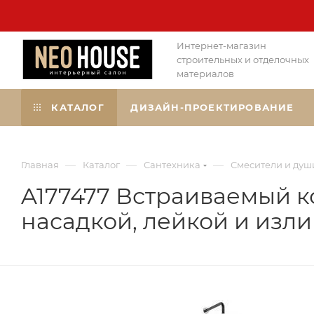
Интернет-магазин
строительных и отделочных
материалов
КАТАЛОГ
ДИЗАЙН-ПРОЕКТИРОВАНИЕ
—
—
—
Главная
Каталог
Сантехника
Смесители и душ
A177477 Встраиваемый к
насадкой, лейкой и изл