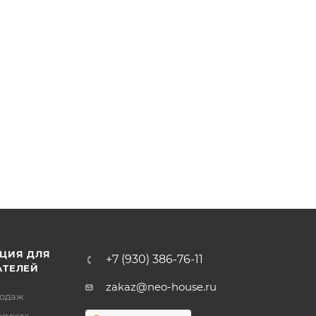
ЦИЯ ДЛЯ
+7 (930) 386-76-11
АТЕЛЕЙ
zakaz@neo-house.ru
родаж