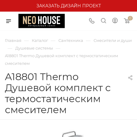
ЗАКАЗАТЬ ДИЗАЙН ПРОЕКТ
0
—
—
—
Главная
Каталог
Сантехника
Смесители и души
—
—
Душевые системы
A18801 Thermo Душевой комплект с термостатическим
смесителем
A18801 Thermo
Душевой комплект с
термостатическим
смесителем