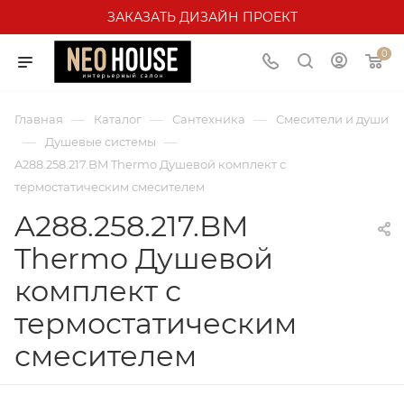
ЗАКАЗАТЬ ДИЗАЙН ПРОЕКТ
0
—
—
—
Главная
Каталог
Сантехника
Смесители и души
—
—
Душевые системы
A288.258.217.BM Thermo Душевой комплект с
термостатическим смесителем
A288.258.217.BM
Thermo Душевой
комплект с
термостатическим
смесителем