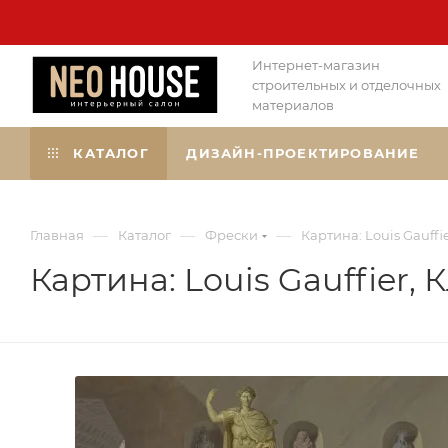
Интернет-магазин
строительных и отделочных
материалов
КАТАЛОГ
ДИЗАЙН-ПРОЕКТИРОВАНИЕ
—
—
—
Главная
Каталог
Фрески
Картина: Louis Gauff
Картина: Louis Gauffier,