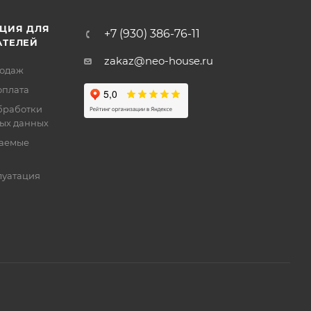
ЦИЯ ДЛЯ
+7 (930) 386-76-11
АТЕЛЕЙ
zakaz@neo-house.ru
родаж
оплата
бработки
ых данных
ваемые
луатация