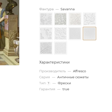
Фактура
—
Savanna
Характеристики
Производитель
—
Affresco
Серия
—
Античные сюжеты
Тип
—
Фрески
?
Гарантия
—
true