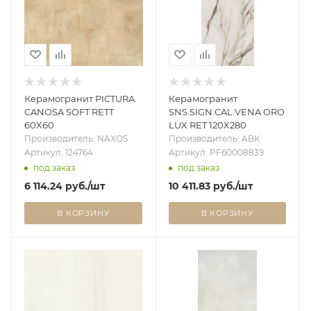
Керамогранит PICTURA
Керамогранит
CANOSA SOFT RETT
SNS.SIGN.CAL.VENA ORO
60X60
LUX RET 120X280
Производитель: NAXOS
Производитель: ABK
Артикул: 124764
Артикул: PF60008839
под заказ
под заказ
6 114.24
руб.
/шт
10 411.83
руб.
/шт
В КОРЗИНУ
В КОРЗИНУ