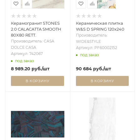
Керамогранит STONES
Керамическая плитка
2.0 CALACATTA SMOOTH
W&S D SPRING 120x240
80X80 RETT.
Производитель:
Производитель: CASA
WIDE&STYLE
DOLCE CASA
Артикул: PF60002152
Артикул: 742067
под заказ
под заказ
8 989.20
руб.
/шт
90 684
руб.
/шт
В КОРЗИНУ
В КОРЗИНУ